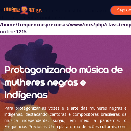
Warning
: sizeof(): Parameter must be an array or an object
Seja um
that implements Countable in
/home/frequenciaspreciosas/www/incs/php/class.temp
on line
1215
Protagonizando música de
mulheres negras e
indígenas
Para protagonizar as vozes e a arte das mulheres negras e
indígenas, destacando cantoras e compositoras brasileiras da
música independente, surgiu, em meio à pandemia, o
Frequências Preciosas. Uma plataforma de ações culturais, com