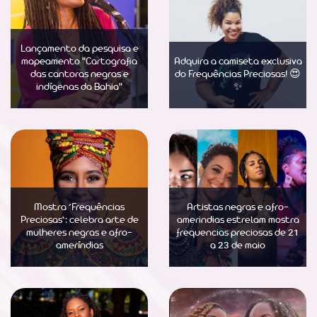
Lançamento da pesquisa e
mapeamento "Cartografia
Adquira a camiseta exclusiva
das cantoras negras e
do Frequências Preciosas! 😍
indígenas da Bahia"
✨
Saber Mais
Saber Mais
Mostra ‘Frequências
Artistas negras e afro-
Preciosas’: celebra arte de
amerindias estrelam mostra
mulheres negras e afro-
frequencias preciosas de 21
ameríndias
a 23 de maio
Saber Mais
Saber Mais