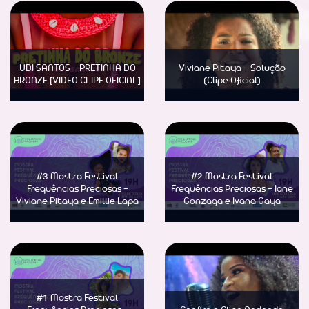
UDI SANTOS - PRETINHA DO
Viviane Pitaya - Solução
BRONZE [VIDEO CLIPE OFICIAL]
(Clipe Oficial)
Saber Mais
Saber Mais
#3 Mostra Festival
#2 Mostra Festival
Frequências Preciosas -
Frequências Preciosas - Iane
Viviane Pitaya e Emillie Lapa
Gonzaga e Ivana Gaya
Saber Mais
Saber Mais
#1 Mostra Festival