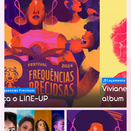
Previous
Nex
Laçamento
Viviane Pitaya lança seu novo
album