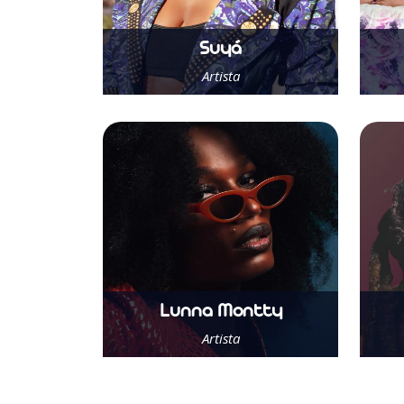
Suyá
Artista
Saber Mais
Lunna Montty
Artista
Saber Mais