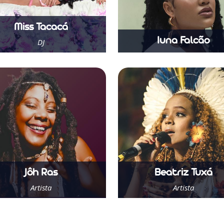
Miss Tacacá
Iuna Falcão
DJ
Saber Mais
Saber Mais
Jôh Ras
Beatriz Tuxá
Artista
Artista
Saber Mais
Saber Mais